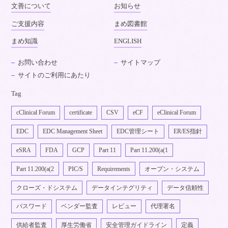
文善について
お知らせ
ご支援内容
まめ図書館
まめ知識
ENGLISH
お問い合わせ
サイトマップ
サイトのご利用にあたり
Tag
cClinical Forum
certificate
CSV
eCF
eClinical Forum
EDC
EDC Management Sheet
EDC管理シート
ER/ES指針
eSRA
FDA
GCP
Part 11
Part 11.200(a(1
Part 11.200(a(2
PIC/S
Requirements
オープン・システム
クローズ・ドシステム
データインテグリティ
データ信頼性
パスワード
ベンダー監査
レビュー
代理署名
供給者監査
厚生労働省
安全管理ガイドライン
定義