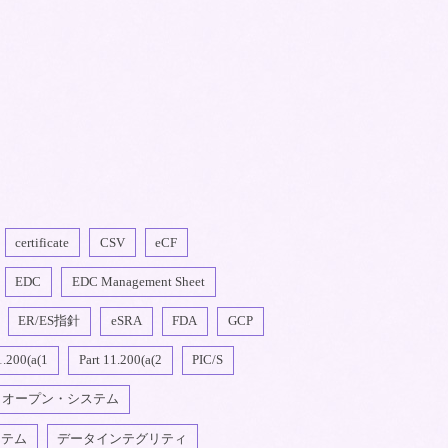
certificate
CSV
eCF
EDC
EDC Management Sheet
ER/ES指針
eSRA
FDA
GCP
1.200(a(1
Part 11.200(a(2
PIC/S
オープン・システム
ステム
データインテグリティ