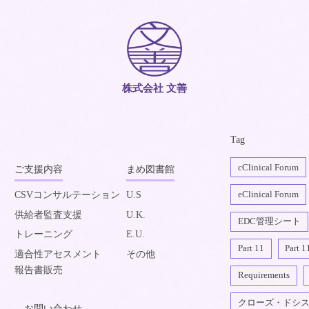
株式会社 文善
Tag
cClinical Forum
ご支援内容
まめ図書館
eClinical Forum
CSVコンサルテーション
U.S
供給者監査支援
U.K.
EDC管理シート
トレーニング
E.U.
Part 11
Part 1
適合性アセスメント
その他
報告書販売
Requirements
クローズ・ドシ
お問い合わせ