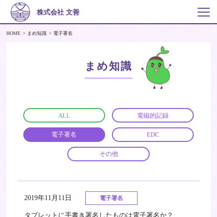
株式会社 文善
HOME
まめ知識
電子署名
まめ知識
ALL
電磁的記録
電子署名
EDC
その他
2019年11月11日
電子署名
タブレットに手書き署名したものは電子署名か？