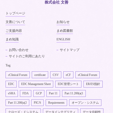
株式会社 文善
トップページ
文善について
お知らせ
ご支援内容
まめ図書館
まめ知識
ENGLISH
お問い合わせ
サイトマップ
サイトのご利用にあたり
Tag
cClinical Forum
certificate
CSV
eCF
eClinical Forum
EDC
EDC Management Sheet
EDC管理シート
ER/ES指針
eSRA
FDA
GCP
Part 11
Part 11.200(a(1
Part 11.200(a(2
PIC/S
Requirements
オープン・システム
クローズ・ドシステム
データインテグリティ
データ信頼性