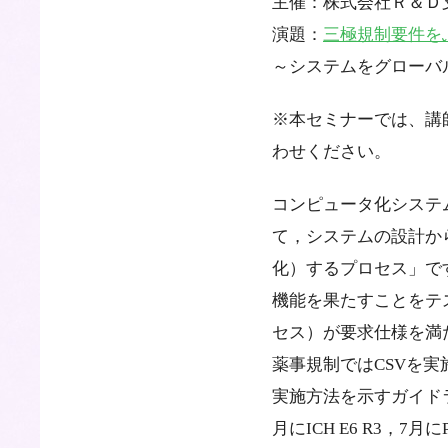
主催：株式会社Ｒ＆Ｄ
演題：
三極規制要件を
～システムをグローバ
※本セミナーでは、講
わせください。
コンピュータ化システム
て，システムの設計か
化）するプロセス」で
機能を果たすことをテ
セス）が要求仕様を満
薬事規制ではCSVを
実施方法を示すガイド
月にICH E6 R3，7