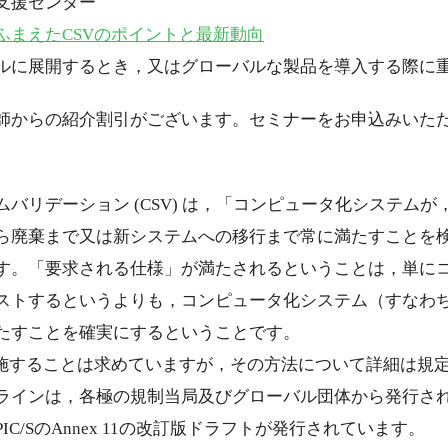
支援センター
ふまえたCSVのポイントと最新動向
ルに展開するとき，又はグローバルな製品を導入する際に
師からの紹介割引がございます。セミナーをお申込みいた
バリデーション (CSV) は，「コンピュータ化システム
ら廃棄まで又は新システムへの移行まで常に満たすことを
す。「要求される仕様」が満たされるということは，単に
ストするというよりも，コンピュータ化システム（すなわ
たすことを確実にするということです。
実施することは求めていますが，その方法について詳細は規定
ラインは，各極の規制当局及びグローバル団体から発行されて
月にPIC/SのAnnex 11の改訂版ドラフトが発行されています。