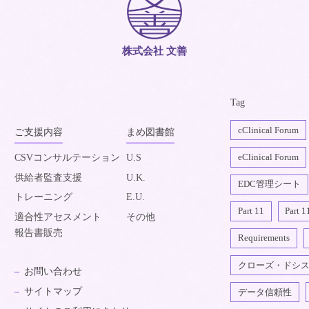
株式会社 文善
Tag
cClinical Forum
ご支援内容
まめ図書館
eClinical Forum
CSVコンサルテーション
U.S
供給者監査支援
U.K.
EDC管理シート
トレーニング
E.U.
Part 11
Part 1
適合性アセスメント
その他
報告書販売
Requirements
クローズ・ドシ
お問い合わせ
サイトマップ
データ信頼性