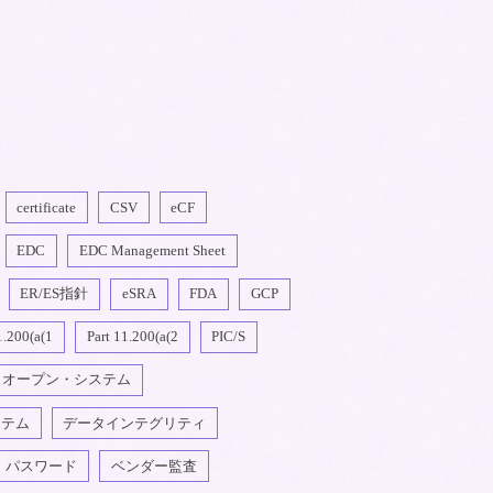
certificate
CSV
eCF
EDC
EDC Management Sheet
ER/ES指針
eSRA
FDA
GCP
1.200(a(1
Part 11.200(a(2
PIC/S
オープン・システム
ステム
データインテグリティ
パスワード
ベンダー監査