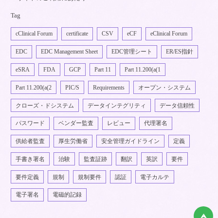
Tag
cClinical Forum
certificate
CSV
eCF
eClinical Forum
EDC
EDC Management Sheet
EDC管理シート
ER/ES指針
eSRA
FDA
GCP
Part 11
Part 11.200(a(1
Part 11.200(a(2
PIC/S
Requirements
オープン・システム
クローズ・ドシステム
データインテグリティ
データ信頼性
パスワード
ベンダー監査
レビュー
代理署名
供給者監査
厚生労働省
安全管理ガイドライン
定義
手書き署名
治験
監査証跡
翻訳
英訳
要件
要件定義
規制
規制要件
認証
電子カルテ
電子署名
電磁的記録